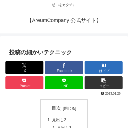
想いをカタチに
【AreumCompany 公式サイト】
投稿の細かいテクニック
X
Facebook
はてブ
Pocket
LINE
コピー
2023.01.26
目次
見出し2
見出し3